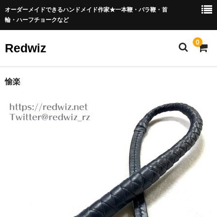
オーダーメイドできるハンドメイド作家★一本鞭・バラ鞭・首
輪・ハーフチョークなど
0
Redwiz
オーダー方法
愉楽
革見本(鞭)
革見本(首輪)
お手入＆保管方法
購入時の注意
修理
お問合せ