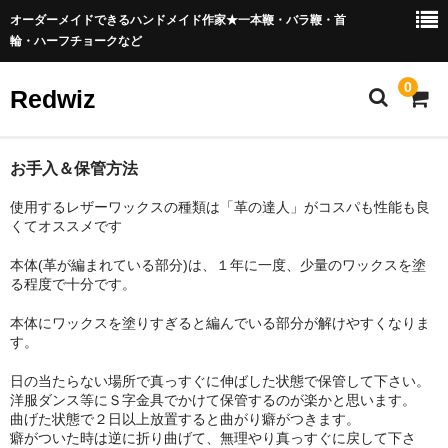
オーダーメイドできるハンドメイド作家★一本鞭・バラ鞭・首
輪・ハーフチョークなど
0
Redwiz
オーダー方法
お手入＆保管方法
使用するレザーワックスの種類は「革の達人」がコスパも性能も良
革見本(鞭)
くてオススメです
革見本(首輪)
本体(革が編まれている部分)は、１年に一度、少量のワックスを塗
る程度で十分です。
お手入＆保管方法
本体にワックスを塗りすぎると編んでいる部分が解けやすくなりま
購入時の注意
す。
修理
日の当たらない場所で真っすぐに伸ばした状態で保管して下さい。
洋服ダンス等にＳ字金具でかけて保管するのが楽かと思います。
お問合せ
曲げた状態で２日以上放置すると曲がり癖がつきます。
癖がついた時は逆に折り曲げて、無理やり真っすぐに戻して下さ