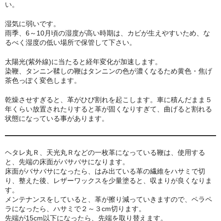
い。
pixivbooth
湿気に弱いです。
雨季、6～10月頃の湿度が高い時期は、カビが生えやすいため、な
るべく湿度の低い場所で保管して下さい。
太陽光(紫外線)に当たると経年変化が加速します。
染鞭、タンニン鞣しの鞭はタンニンの色が濃くなるため黄色・焦げ
茶色っぽく変色します。
乾燥させすぎると、革がひび割れを起こします。車に積んだまま５
年くらい放置されたりすると革が固くなりすぎて、曲げると割れる
状態になっている事があります。
ヘタレ丸Ｒ、天光丸Ｒなどの一枚革になっている鞭は、使用する
と、先端の床面がバサバサになります。
床面がバサバサになったら、はみ出ている革の繊維をハサミで切
り、整えた後、レザーワックスを少量塗ると、収まりが良くなりま
す。
メンテナンスをしていると、革が擦り減っていきますので、ペラペ
ラになったら、ハサミで２～３cm切ります。
先端が15cm以下になったら、先端を取り替えます。